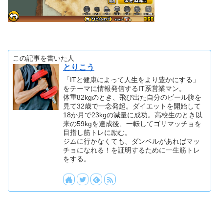
この記事を書いた人
とりこう
「ITと健康によって人生をより豊かにする」
をテーマに情報発信するIT系営業マン。
体重82kgのとき、飛び出た自分のビール腹を
見て32歳で一念発起。ダイエットを開始して
18か月で23kgの減量に成功。高校生のとき以
来の59kgを達成後、一転してゴリマッチョを
目指し筋トレに励む。
ジムに行かなくても、ダンベルがあればマッ
チョになれる！を証明するために一生筋トレ
をする。