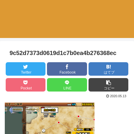
9c52d7373d0619d1c7b0ea4b276368ec
Twitter
Facebook
はてブ
Pocket
LINE
コピー
2020.05.13