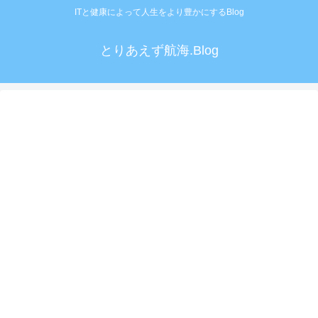
ITと健康によって人生をより豊かにするBlog
とりあえず航海.Blog