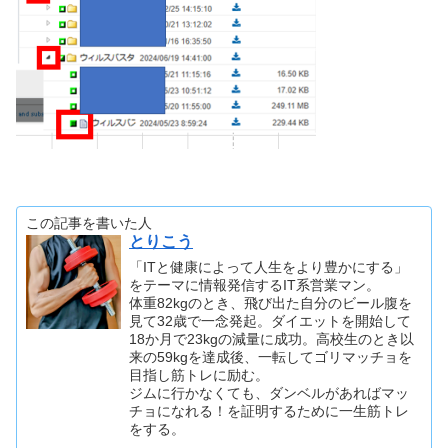
この記事を書いた人
とりこう
「ITと健康によって人生をより豊かにする」
をテーマに情報発信するIT系営業マン。
体重82kgのとき、飛び出た自分のビール腹を
見て32歳で一念発起。ダイエットを開始して
18か月で23kgの減量に成功。高校生のとき以
来の59kgを達成後、一転してゴリマッチョを
目指し筋トレに励む。
ジムに行かなくても、ダンベルがあればマッ
チョになれる！を証明するために一生筋トレ
をする。