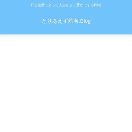
ITと健康によって人生をより豊かにするBlog
とりあえず航海.Blog