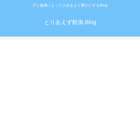
ITと健康によって人生をより豊かにするBlog
とりあえず航海.Blog