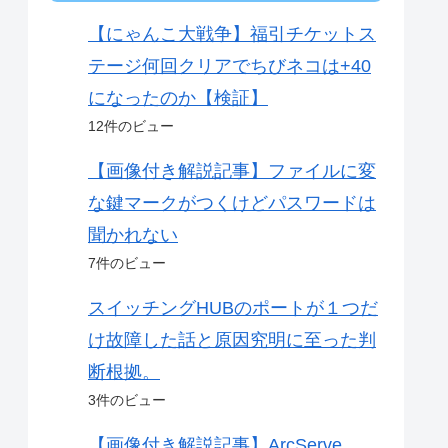
【にゃんこ大戦争】福引チケットス
テージ何回クリアでちびネコは+40
になったのか【検証】
12件のビュー
【画像付き解説記事】ファイルに変
な鍵マークがつくけどパスワードは
聞かれない
7件のビュー
スイッチングHUBのポートが１つだ
け故障した話と原因究明に至った判
断根拠。
3件のビュー
【画像付き解説記事】ArcServe