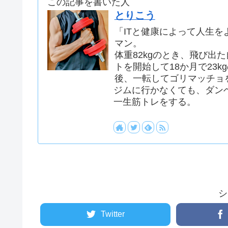
この記事を書いた人
とりこう
「ITと健康によって人生を
マン。
体重82kgのとき、飛び出
トを開始して18か月で23k
後、一転してゴリマッチョ
ジムに行かなくても、ダン
一生筋トレをする。
シ
Twitter