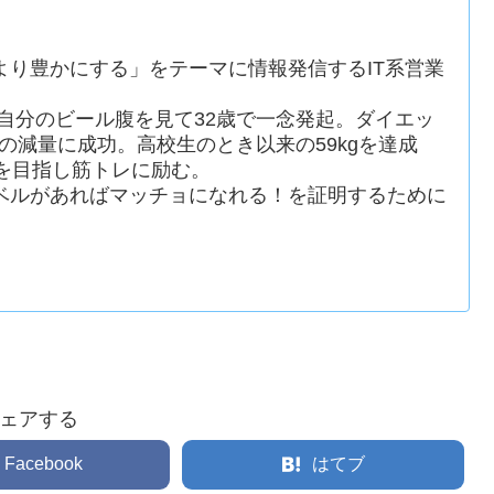
より豊かにする」をテーマに情報発信するIT系営業
た自分のビール腹を見て32歳で一念発起。ダイエッ
gの減量に成功。高校生のとき以来の59kgを達成
を目指し筋トレに励む。
ベルがあればマッチョになれる！を証明するために
ェアする
Facebook
はてブ