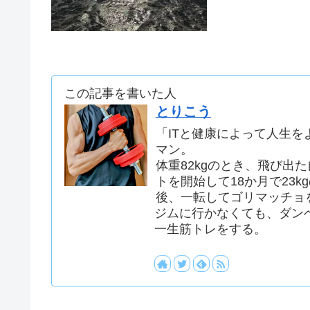
この記事を書いた人
とりこう
「ITと健康によって人生を
マン。
体重82kgのとき、飛び出
トを開始して18か月で23k
後、一転してゴリマッチョ
ジムに行かなくても、ダン
一生筋トレをする。