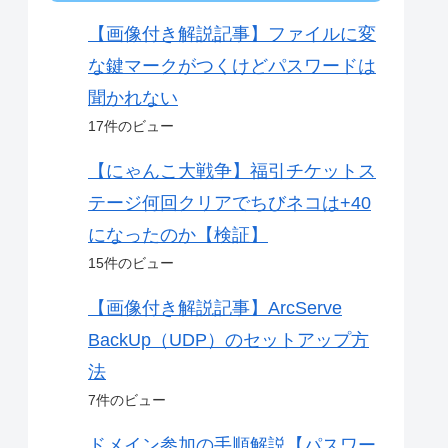
【画像付き解説記事】ファイルに変
な鍵マークがつくけどパスワードは
聞かれない
17件のビュー
【にゃんこ大戦争】福引チケットス
テージ何回クリアでちびネコは+40
になったのか【検証】
15件のビュー
【画像付き解説記事】ArcServe
BackUp（UDP）のセットアップ方
法
7件のビュー
ドメイン参加の手順解説【パスワー