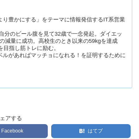
より豊かにする」をテーマに情報発信するIT系営業
た自分のビール腹を見て32歳で一念発起。ダイエッ
gの減量に成功。高校生のとき以来の59kgを達成
を目指し筋トレに励む。
ベルがあればマッチョになれる！を証明するために
ェアする
Facebook
はてブ