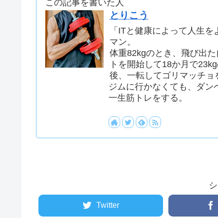
この記事を書いた人
とりこう
「ITと健康によって人生を
マン。
体重82kgのとき、飛び出
トを開始して18か月で23k
後、一転してゴリマッチョ
ジムに行かなくても、ダン
一生筋トレをする。
シ
Twitter