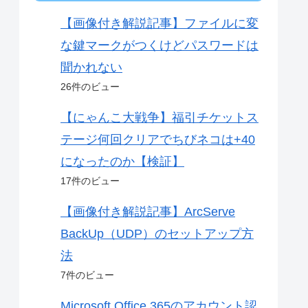
【画像付き解説記事】ファイルに変
な鍵マークがつくけどパスワードは
聞かれない
26件のビュー
【にゃんこ大戦争】福引チケットス
テージ何回クリアでちびネコは+40
になったのか【検証】
17件のビュー
【画像付き解説記事】ArcServe
BackUp（UDP）のセットアップ方
法
7件のビュー
Microsoft Office 365のアカウント認