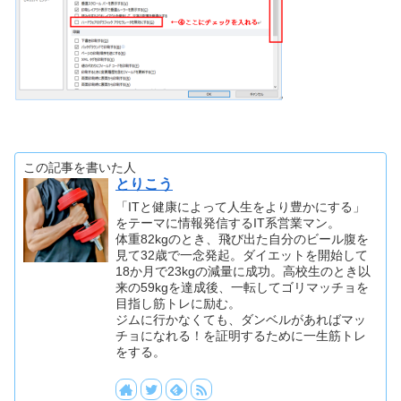
この記事を書いた人
とりこう
「ITと健康によって人生をより豊かにする」
をテーマに情報発信するIT系営業マン。
体重82kgのとき、飛び出た自分のビール腹を
見て32歳で一念発起。ダイエットを開始して
18か月で23kgの減量に成功。高校生のとき以
来の59kgを達成後、一転してゴリマッチョを
目指し筋トレに励む。
ジムに行かなくても、ダンベルがあればマッ
チョになれる！を証明するために一生筋トレ
をする。