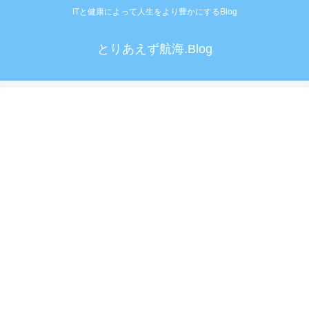
ITと健康によって人生をより豊かにするBlog
とりあえず航海.Blog