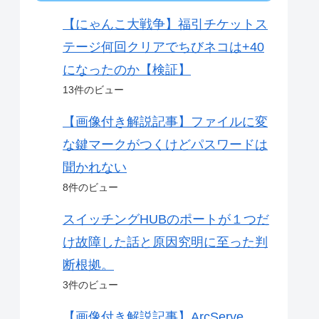
【にゃんこ大戦争】福引チケットス
テージ何回クリアでちびネコは+40
になったのか【検証】
13件のビュー
【画像付き解説記事】ファイルに変
な鍵マークがつくけどパスワードは
聞かれない
8件のビュー
スイッチングHUBのポートが１つだ
け故障した話と原因究明に至った判
断根拠。
3件のビュー
【画像付き解説記事】ArcServe